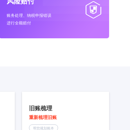
风险赔付
账务处理、纳税申报错误
进行全额赔付
旧账梳理
重新梳理旧账
帮您规划账本