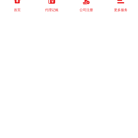
首页
代理记账
公司注册
更多服务
以上就是本站关于[个体工商户、个人独资企业和一人有限公司有什
么区别？]的详细介绍。 如果您还有什么疑问或需求，请【立即咨
询】客服或添加VX: XXXXXX由我们的专业顾问免费为您解答。
相关标签：
税收政策
工商注册
成都注册公司
商贸公司注册